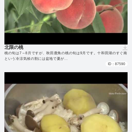
北限の桃
（ダウンロードできません）
桃の旬は7～8月ですが、秋田鹿角の桃の旬は9月です。十和田湖のすぐ南
という冷涼気候の割には盆地で夏が...
ID：87590