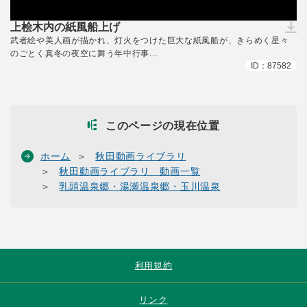
上桧木内の紙風船上げ
（ダウンロードできません）
武者絵や美人画が描かれ、灯火をつけた巨大な紙風船が、きらめく星々
のごとく真冬の夜空に舞う年中行事...
ID：87582
このページの現在位置
ホーム
秋田動画ライブラリ
秋田動画ライブラリ 動画一覧
乳頭温泉郷・湯瀬温泉郷・玉川温泉
利用規約
リンク