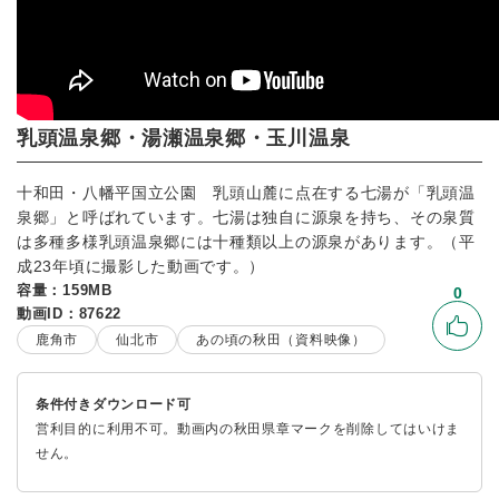
乳頭温泉郷・湯瀬温泉郷・玉川温泉
十和田・八幡平国立公園 乳頭山麓に点在する七湯が「乳頭温
泉郷」と呼ばれています。七湯は独自に源泉を持ち、その泉質
は多種多様乳頭温泉郷には十種類以上の源泉があります。（平
成23年頃に撮影した動画です。）
容量：159MB
0
動画ID：87622
いい
鹿角市
仙北市
あの頃の秋田（資料映像）
条件付きダウンロード可
営利目的に利用不可。動画内の秋田県章マークを削除してはいけま
せん。