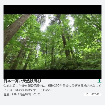
日本一高い天然秋田杉
（ダウンロードできます）
仁鮒水沢スギ植物群落保護林は、樹齢200年前後の天然秋田杉が林立して
いる超一級の杉美林です。（平成23...
容量：97MB
再生時間：01:51
ID：87547