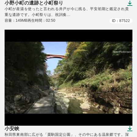
小野小町の遺跡と小町祭り
（ダウンロードできます）
小町が産湯を使ったと言われる井戸が今に残る、平安初期と鑑定され貴
重な遺跡です。小町祭りは、祝詞奏...
容量：149MB
再生時間：02:50
ID：87522
小安峡
（ダウンロードできます）
秋田県東南部に広がる「栗駒国定公園」、その中にある温泉郷です。深