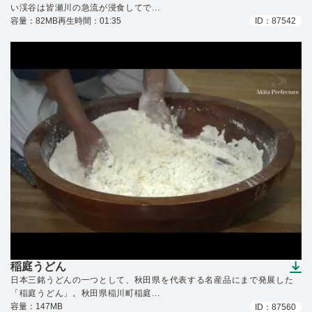
い渓谷は皆瀬川の急流が浸食してで...
容量：82MB
再生時間：01:35
ID：87542
稲庭うどん
（ダウンロードできます）
日本三銘うどんの一つとして、秋田県を代表する名産品にまで発展した
「稲庭うどん」。秋田県稲川町稲庭...
容量：147MB
ID：87560