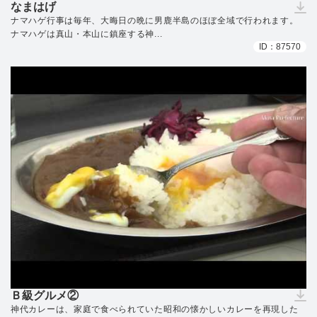
なまはげ
（ダウンロードできません）
ナマハゲ行事は毎年、大晦日の晩に男鹿半島のほぼ全域で行われます。
ナマハゲは真山・本山に鎮座する神...
ID：87570
Ｂ級グルメ②
（ダウンロードできません）
神代カレーは、家庭で食べられていた昭和の懐かしいカレーを再現した