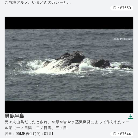
ご当地グルメ。いまどきのカレーと...
ID：87550
男鹿半島
（ダウンロードできます）
元々火山島だったとされ、奇形奇岩や水蒸気爆発によって作られたマー
ル湖（一ノ目潟、二ノ目潟、三ノ目...
容量：95MB
再生時間：01:51
ID：87544