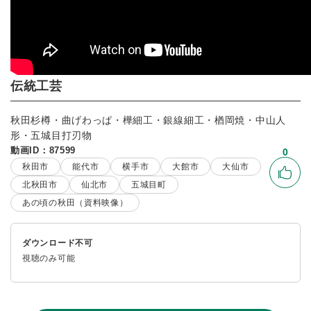
伝統工芸
秋田杉樽・曲げわっぱ・樺細工・銀線細工・楢岡焼・中山人
形・五城目打刃物
動画ID：87599
0
秋田市
能代市
横手市
大館市
大仙市
いい
北秋田市
仙北市
五城目町
あの頃の秋田（資料映像）
ダウンロード不可
視聴のみ可能