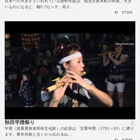
日本一の大きさといわれている西明寺栗は、仙北市西木町の特産。大き
いものになると、幅5.7センチ、高さ...
ID：87565
秋田竿燈祭り
（ダウンロードできません）
竿燈（国重要無形民俗文化財）の起源は、宝暦年間（1751～63）に遡り
ます。豊作祈願と古くから伝わるね...
ID：87580