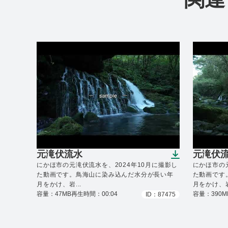
元滝伏流水
元滝伏流
（ダウンロードできます）
（ダウ
にかほ市の元滝伏流水を、2024年10月に撮影し
にかほ市の元
た動画です。鳥海山に染み込んだ水分が長い年
た動画です
月をかけ、岩...
月をかけ、岩.
容量：47MB
再生時間：00:04
容量：390M
ID：87475