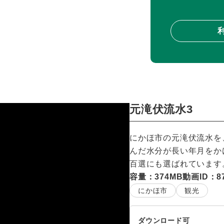
元滝伏流水3
にかほ市の元滝伏流水を、
んだ水分が長い年月をか
百選にも選ばれています
容量：374MB
動画ID：87
にかほ市
観光
ダウンロード可