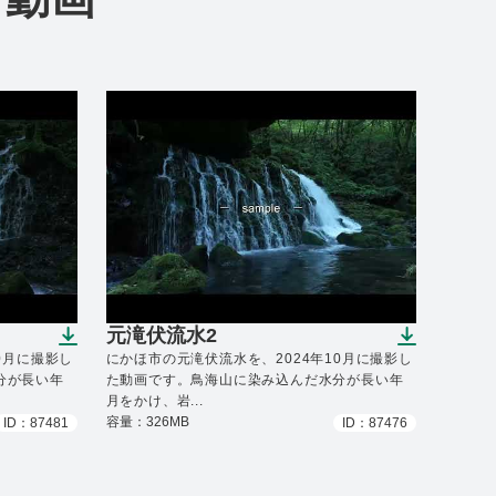
元滝伏流水2
）
（ダウンロードできます）
0月に撮影し
にかほ市の元滝伏流水を、2024年10月に撮影し
分が長い年
た動画です。鳥海山に染み込んだ水分が長い年
月をかけ、岩...
容量：326MB
ID：87481
ID：87476