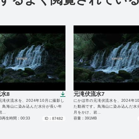
水8
元滝伏流水7
ンロードできます）
（ダウンロードできます
滝伏流水を、2024年10月に撮影し
にかほ市の元滝伏流水を、2024年1
。鳥海山に染み込んだ水分が長い年
た動画です。鳥海山に染み込んだ水
..
月をかけ、岩...
B
再生時間：00:33
容量：391MB
ID：87482