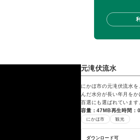
元滝伏流水
にかほ市の元滝伏流水を、
んだ水分が長い年月をか
百選にも選ばれています
容量：47MB
再生時間：00
にかほ市
観光
ダウンロード可