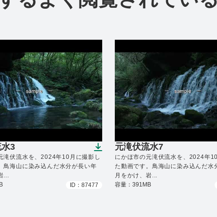
水3
元滝伏流水7
ンロードできます）
（ダウンロードできます
滝伏流水を、2024年10月に撮影し
にかほ市の元滝伏流水を、2024年1
。鳥海山に染み込んだ水分が長い年
た動画です。鳥海山に染み込んだ水
..
月をかけ、岩...
B
容量：391MB
ID：87477