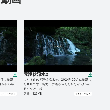
元滝伏流水2
）
（ダウンロードできます）
0月に撮影し
にかほ市の元滝伏流水を、2024年10月に撮影し
分が長い年
た動画です。鳥海山に染み込んだ水分が長い年
月をかけ、岩...
容量：326MB
ID：87481
ID：87476