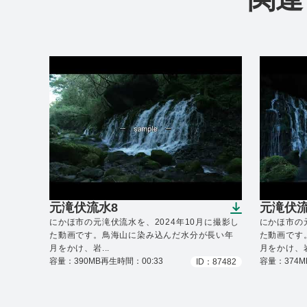
元滝伏流水8
元滝伏流
（ダウンロードできます）
（ダウ
にかほ市の元滝伏流水を、2024年10月に撮影し
にかほ市の元
た動画です。鳥海山に染み込んだ水分が長い年
た動画です
月をかけ、岩...
月をかけ、岩.
容量：390MB
再生時間：00:33
容量：374M
ID：87482