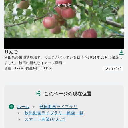
りんご
（ダウンロードできます）
秋田県の果樹試験場で、りんごが実っている様子を2024年11月に撮影し
ました。秋田の新たなイメージ動画...
容量：197MB
再生時間：00:19
ID：87474
このページの現在位置
ホーム
秋田動画ライブラリ
秋田動画ライブラリ 動画一覧
スマート農業(りんご)