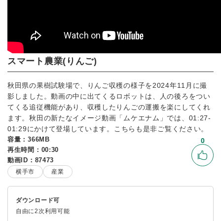
スマート農業(りんご)
秋田県の果樹試験場で、りんご収穫の様子を2024年11月に撮
影しました。動画の中に出てくるロボットは、人の後ろをつい
てくる追従機能があり、収穫したりんごの運搬を楽にしてくれ
ます。秋田の新たなイメージ動画「ムケエナム」では、01:27-
01:29にかけて登場しています。こちらも是非ご覧ください。
容量：366MB
0
再生時間：00:30
いい
動画ID：87473
横手市
産業
ダウンロード可
自由に2次利用可能