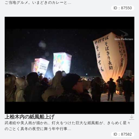
ご当地グルメ。いまどきのカレーと...
ID：87550
上桧木内の紙風船上げ
（ダウンロードできません）
武者絵や美人画が描かれ、灯火をつけた巨大な紙風船が、きらめく星々
のごとく真冬の夜空に舞う年中行事...
ID：87582