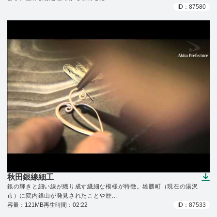
ID：87580
秋田銀線細工
（ダウンロードできます）
銀の輝きと細い線が織り成す繊細な模様が特徴。雄勝町（現在の湯沢
市）に院内銀山が発見されたことや歴...
容量：121MB
再生時間：02:22
ID：87533