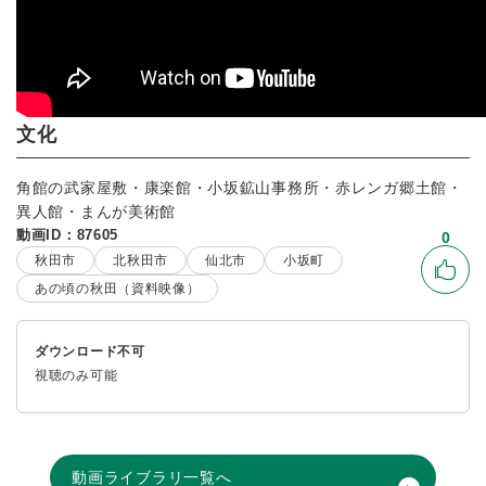
文化
角館の武家屋敷・康楽館・小坂鉱山事務所・赤レンガ郷土館・
異人館・まんが美術館
動画ID：87605
0
秋田市
北秋田市
仙北市
小坂町
いい
あの頃の秋田（資料映像）
ダウンロード不可
視聴のみ可能
動画ライブラリ一覧へ