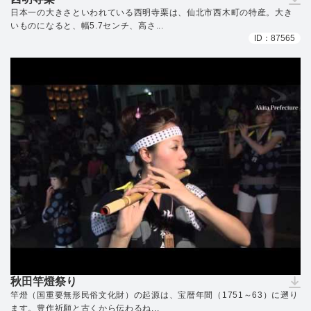
（ダウンロードできません）
日本一の大きさといわれている西明寺栗は、仙北市西木町の特産。大き
いものになると、幅5.7センチ、高さ...
ID：87565
秋田竿燈祭り
（ダウンロードできません）
竿燈（国重要無形民俗文化財）の起源は、宝暦年間（1751～63）に遡り
ます。豊作祈願と古くから伝わるね...