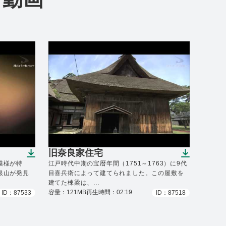
旧奈良家住宅
）
（ダウンロードできます）
模様が特
江戸時代中期の宝暦年間（1751～1763）に9代
銀山が発見
目喜兵衛によって建てられました。この屋敷を
建てた棟梁は、...
容量：121MB
再生時間：02:19
ID：87533
ID：87518