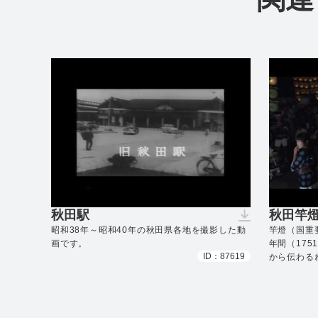
秋田駅
秋田竿
（ダウンロードできません）
（ダウ
昭和38年～昭和40年の秋田県各地を撮影した動
竿燈（国重
画です。
年間（175
ID：87619
から伝わるね.