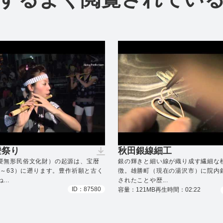
燈祭り
秋田銀線細工
ンロードできません）
（ダウンロードできます
要無形民俗文化財）の起源は、宝暦
銀の輝きと細い線が織り成す繊細な
1～63）に遡ります。豊作祈願と古く
徴。雄勝町（現在の湯沢市）に院内
..
されたことや歴...
ID：87580
容量：121MB
再生時間：02:22