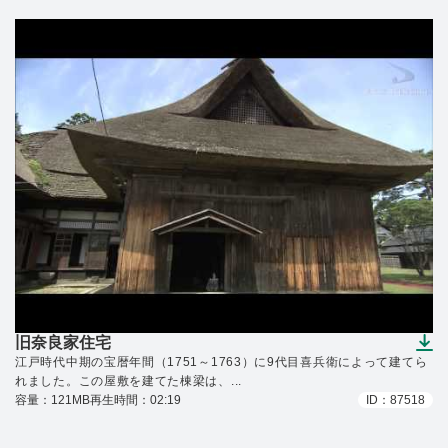
旧奈良家住宅
（ダウンロードできます）
江戸時代中期の宝暦年間（1751～1763）に9代目喜兵衛によって建てら
れました。この屋敷を建てた棟梁は、...
容量：121MB
再生時間：02:19
ID：87518