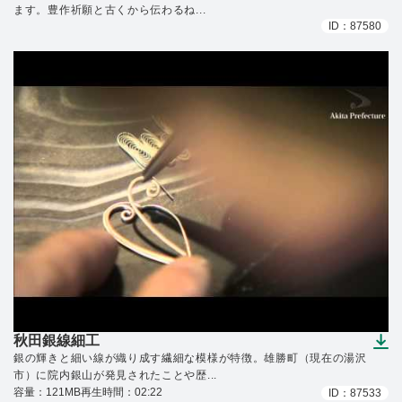
ます。豊作祈願と古くから伝わるね...
ID：87580
秋田銀線細工
（ダウンロードできます）
銀の輝きと細い線が織り成す繊細な模様が特徴。雄勝町（現在の湯沢
市）に院内銀山が発見されたことや歴...
容量：121MB
再生時間：02:22
ID：87533