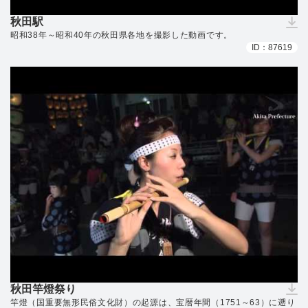
秋田駅
（ダウンロードできません）
昭和38年～昭和40年の秋田県各地を撮影した動画です。
ID：87619
秋田竿燈祭り
（ダウンロードできません）
竿燈（国重要無形民俗文化財）の起源は、宝暦年間（1751～63）に遡り