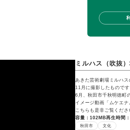
ミルハス（吹抜）
あきた芸術劇場ミルハスの
11月に撮影したものです
6月、秋田市千秋明徳町
イメージ動画「ムケエナム」
こちらも是非ご覧くださ
容量：102MB
再生時間：0
秋田市
文化