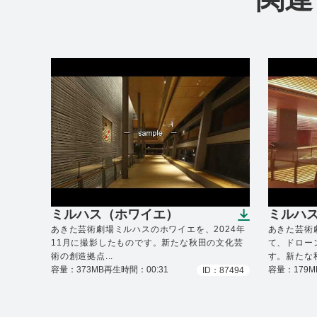
ミルハス（ホワイエ）
ミルハス
（ダウンロードできます）
（ダウ
あきた芸術劇場ミルハスのホワイエを、2024年
あきた芸術
11月に撮影したものです。新たな秋田の文化芸
て、ドローン
術の創造拠点...
す。新たな秋
容量：373MB
再生時間：00:31
容量：179M
ID：87494