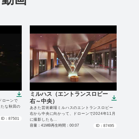
ミルハス（エントランスロビー
）
（ダウンロードできます）
右～中央）
ドローンで
新たな秋田の
あきた芸術劇場ミルハスのエントランスロビー
右から中央に向かって、ドローンで2024年11月
ID：87501
に撮影したも...
容量：41MB
再生時間：00:07
ID：87495