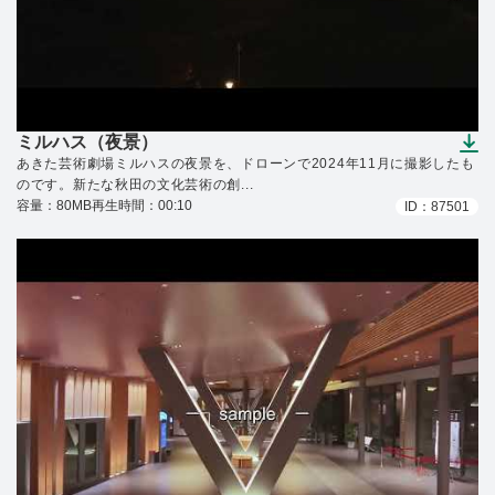
ミルハス（夜景）
（ダウンロードできます）
あきた芸術劇場ミルハスの夜景を、ドローンで2024年11月に撮影したも
のです。新たな秋田の文化芸術の創...
容量：80MB
再生時間：00:10
ID：87501