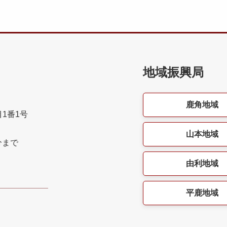
地域振興局
鹿角地域
目1番1号
山本地域
分まで
由利地域
平鹿地域