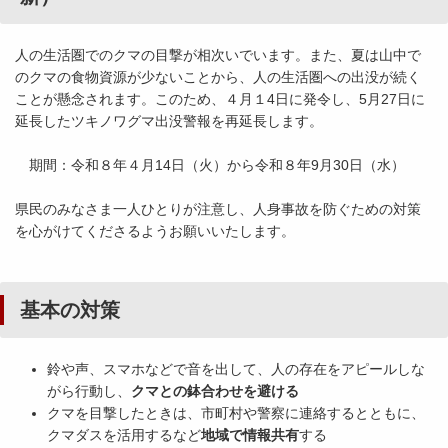
人の生活圏でのクマの目撃が相次いでいます。また、夏は山中で
のクマの食物資源が少ないことから、人の生活圏への出没が続く
ことが懸念されます。このため、４月１4日に発令し、5月27日に
延長したツキノワグマ出没警報を再延長します。
期間：令和８年４月14日（火）から令和８年9月30日（水）
県民のみなさま一人ひとりが注意し、人身事故を防ぐための対策
を心がけてくださるようお願いいたします。
基本の対策
鈴や声、スマホなどで音を出して、人の存在をアピールしな
がら行動し、
クマとの鉢合わせを避ける
クマを目撃したときは、市町村や警察に連絡するとともに、
クマダスを活用するなど
地域で情報共有
する