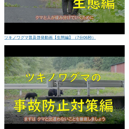
ツキノワグマ普及啓発動画【生態編】（7分06秒）