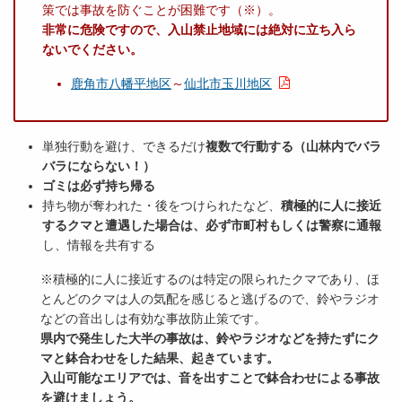
策では事故を防ぐことが困難です（※）。
非常に危険ですので、入山禁止地域には絶対に立ち入ら
ないでください。
鹿角市八幡平地区
～
仙北市玉川地区
単独行動を避け、できるだけ
複数で行動する（山林内でバラ
バラにならない！）
ゴミは必ず持ち帰る
持ち物が奪われた・後をつけられたなど、
積極的に人に接近
するクマと遭遇した場合は、必ず市町村もしくは警察に通報
し、情報を共有する
※積極的に人に接近するのは特定の限られたクマであり、ほ
とんどのクマは人の気配を感じると逃げるので、鈴やラジオ
などの音出しは有効な事故防止策です。
県内で発生した大半の事故は、鈴やラジオなどを持たずにク
マと鉢合わせをした結果、起きています。
入山可能なエリアでは、音を出すことで鉢合わせによる事故
を避けましょう。