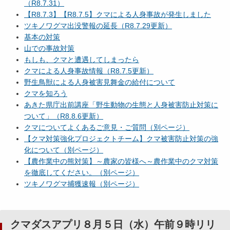
（R8.7.31）
【R8.7.3】【R8.7.5】クマによる人身事故が発生しました
ツキノワグマ出没警報の延長（R8.7.29更新）
基本の対策
山での事故対策
もしも、クマと遭遇してしまったら
クマによる人身事故情報（R8.7.5更新）
野生鳥獣による人身被害見舞金の給付について
クマを知ろう
あきた県庁出前講座「野生動物の生態と人身被害防止対策に
ついて」（R8.8.6更新）
クマについてよくあるご意見・ご質問（別ページ）
【クマ対策強化プロジェクトチーム】クマ被害防止対策の強
化について（別ページ）
【農作業中の熊対策】～農家の皆様へ～農作業中のクマ対策
を徹底してください。（別ページ）
ツキノワグマ捕獲速報（別ページ）
クマダスアプリ８月５日（水）午前９時リリ