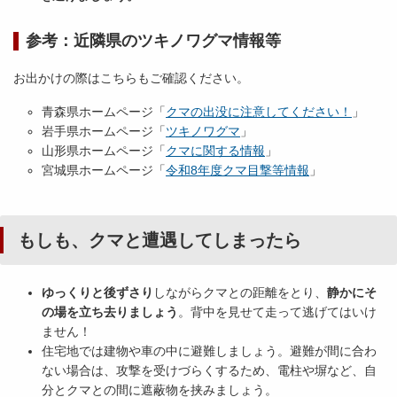
参考：近隣県のツキノワグマ情報等
お出かけの際はこちらもご確認ください。
青森県ホームページ「
クマの出没に注意してください！
」
岩手県ホームページ「
ツキノワグマ
」
山形県ホームページ「
クマに関する情報
」
宮城県ホームページ「
令和8年度クマ目撃等情報
」
もしも、クマと遭遇してしまったら
ゆっくりと後ずさり
しながらクマとの距離をとり、
静かにそ
の場を立ち去りましょう
。背中を見せて走って逃げてはいけ
ません！
住宅地では建物や車の中に避難しましょう。避難が間に合わ
ない場合は、攻撃を受けづらくするため、電柱や塀など、自
分とクマとの間に遮蔽物を挟みましょう。