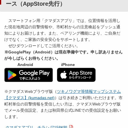
ース（AppStore先行）
スマートフォン用「クマダスアプリ」では、位置情報を活用し
た現在地周辺の目撃情報や、市町村からの注意喚起をプッシュ通
知によりお届けします。また、ペアリング機能により、ご自身だ
けでなく、ご家族の安全安心をサポートします。
ぜひダウンロードしてご活用ください。
※GooglePlay（Android）は現在準備中です。申し訳ありません
が今しばらくお待ちください。
Android iPhone
※クマダスＷebブラウザ版（
ツキノワグマ等情報マップシステム
【クマダス】(kumadas.net)
）は引き続きご利用いただけます。市
町村単位の目撃情報を受信したい方は、クマダスWebブラウザ版
でメール受信設定、または秋田県公式LINEでの受信設定をお願い
します。
クマダスアプリ チラシ [7158KB]