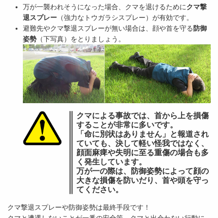
万が一襲われそうになった場合、クマを退けるために
クマ撃
退スプレー
（強力なトウガラシスプレー）が有効です。
避難先やクマ撃退スプレーが無い場合は、顔や首を守る
防御
姿勢
（下写真）をとりましょう。
クマによる事故では、首から上を損傷
することが非常に多いです。
「命に別状はありません」と報道され
ていても、決して軽い怪我ではなく、
顔面麻痺や失明に至る重傷の場合も多
く発生しています。
万が一の際は、防御姿勢によって顔の
大きな損傷を防いだり、首や頭を守っ
てください。
クマ撃退スプレーや防御姿勢は最終手段です！
クマと遭遇しないことが一番の安全策。クマと出会わない行動に